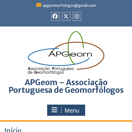
Skip
apgeomorfologos@gmail.com
to
content
APGeom
X
instagram
no
Facebook
APGeom – Associação
Portuguesa de Geomorfólogos
Menu
Início