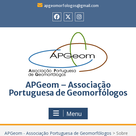
Skip
apgeomorfologos@gmail.com
to
content
APGeom
X
instagram
no
Facebook
APGeom – Associação
Portuguesa de Geomorfólogos
Menu
APGeom - Associação Portuguesa de Geomorfólogos
>
Sobre